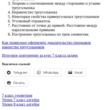
Теорема о соотношениях между сторонами и углами
треугольника
Неравенство треугольника
Некоторые свойства прямоугольных треугольников
Уголковый отражатель
Расстояние от точки до прямой. Расстояние между
параллельными прямыми
Построение треугольника по трем элементам
Как правильно оформлять доказательство признаков
равенства треугольников
Итоговое повторение за курс 7 класса задачи
Поделиться ссылкой:
Telegram
WhatsApp
Email
Печать
7 класс геометрия
Навигация
Уроки 7 класс алгебра
Уроки 8 класс алгебра
по