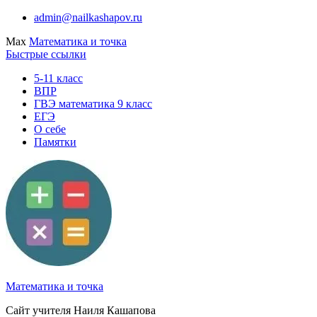
Перейти
admin@nailkashapov.ru
к
Max
Математика и точка
содержимому
Быстрые ссылки
5-11 класс
ВПР
ГВЭ математика 9 класс
ЕГЭ
О себе
Памятки
Математика и точка
Сайт учителя Наиля Кашапова