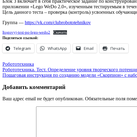
Блок 3 включает в себя практическое задание по конструирова
приложении «Lego WeDo 2.0», изученным тестируемым в течен
Цель данного теста – проверка (контроль) усвоенных обучающ
Группа —
https://vk.com/clubrobototehnikov
Itogovyj-test-po-lego-wedo2
Скачать
Поделиться ссылкой:
Telegram
WhatsApp
Email
Печать
Робототехника
Навигация
Робототехника. Тест. Определение уровня творческого потенц
Пошаговая инструкция по созданию модели «Скорпион» с наб
по
записям
Добавить комментарий
Ваш адрес email не будет опубликован.
Обязательные поля пом