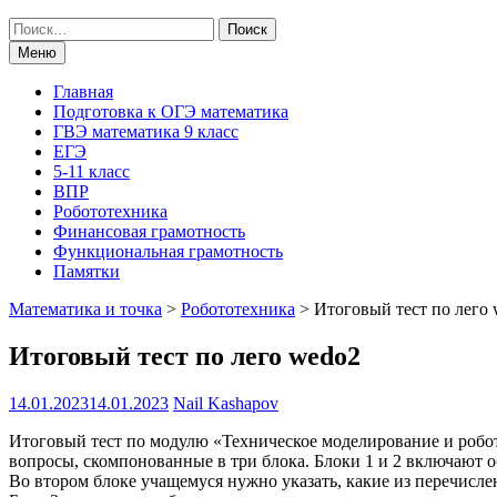
Поиск
по:
Меню
Главная
Подготовка к ОГЭ математика
ГВЭ математика 9 класс
ЕГЭ
5-11 класс
ВПР
Робототехника
Финансовая грамотность
Функциональная грамотность
Памятки
Математика и точка
>
Робототехника
>
Итоговый тест по лего
Итоговый тест по лего wedo2
14.01.2023
14.01.2023
Nail Kashapov
Итоговый тест по модулю «Техническое моделирование и робото
вопросы, скомпонованные в три блока. Блоки 1 и 2 включают 
Во втором блоке учащемуся нужно указать, какие из перечисл