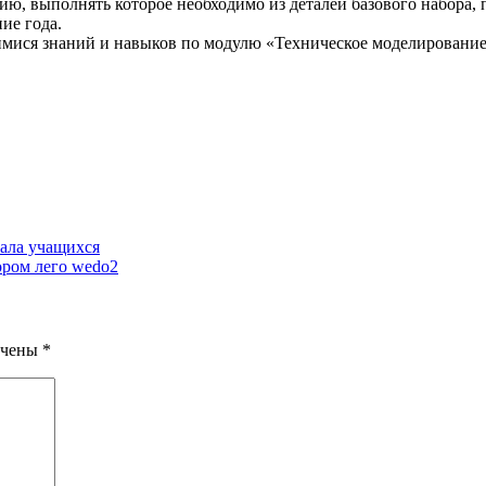
нию, выполнять которое необходимо из деталей базового набора,
ие года.
имися знаний и навыков по модулю «Техническое моделирование
иала учащихся
ором лего wedo2
ечены
*