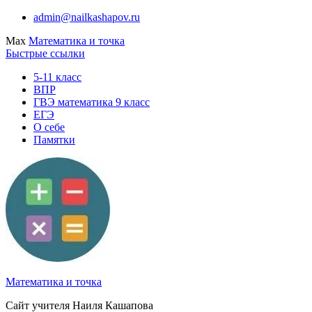
Перейти
admin@nailkashapov.ru
к
Max
Математика и точка
содержимому
Быстрые ссылки
5-11 класс
ВПР
ГВЭ математика 9 класс
ЕГЭ
О себе
Памятки
Математика и точка
Сайт учителя Наиля Кашапова