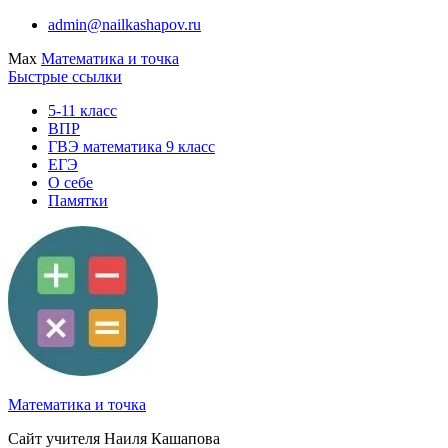
Перейти
admin@nailkashapov.ru
к
Max
Математика и точка
содержимому
Быстрые ссылки
5-11 класс
ВПР
ГВЭ математика 9 класс
ЕГЭ
О себе
Памятки
Математика и точка
Сайт учителя Наиля Кашапова