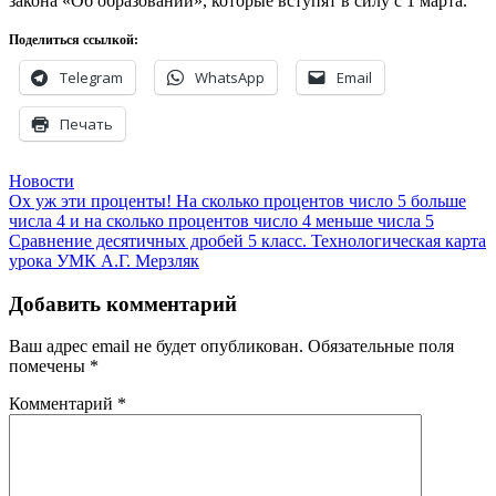
закона «Об образовании», которые вступят в силу с 1 марта.
Поделиться ссылкой:
Telegram
WhatsApp
Email
Печать
Новости
Навигация
Ох уж эти проценты! На сколько процентов число 5 больше
числа 4 и на сколько процентов число 4 меньше числа 5
по
Сравнение десятичных дробей 5 класс. Технологическая карта
записям
урока УМК А.Г. Мерзляк
Добавить комментарий
Ваш адрес email не будет опубликован.
Обязательные поля
помечены
*
Комментарий
*