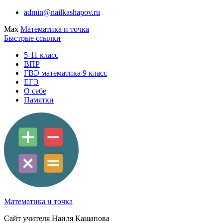
Перейти
admin@nailkashapov.ru
к
Max
Математика и точка
содержимому
Быстрые ссылки
5-11 класс
ВПР
ГВЭ математика 9 класс
ЕГЭ
О себе
Памятки
Математика и точка
Сайт учителя Наиля Кашапова