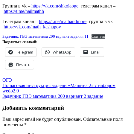
Группа в vk –
https://vk.com/shkolaoge
, телеграм канал –
https://t.me/nailmathh
Телеграм канал –
https://t.me/mathandmore
, группа в vk –
https://vk.com/math_kashapov
Задачник. ГВЭ математика 200 вариант задания 11
Скачать
Поделиться ссылкой:
Telegram
WhatsApp
Email
Печать
ОГЭ
Навигация
Пошаговая инструкция модели «Машина 2» с набором
wedo2.0
по
Задачник ГВЭ математика 200 вариант 2 задание
записям
Добавить комментарий
Ваш адрес email не будет опубликован.
Обязательные поля
помечены
*