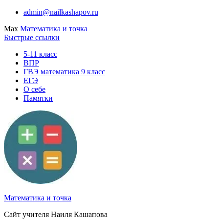
Перейти
admin@nailkashapov.ru
к
Max
Математика и точка
содержимому
Быстрые ссылки
5-11 класс
ВПР
ГВЭ математика 9 класс
ЕГЭ
О себе
Памятки
Математика и точка
Сайт учителя Наиля Кашапова