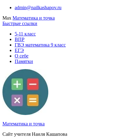
Перейти
admin@nailkashapov.ru
к
Max
Математика и точка
содержимому
Быстрые ссылки
5-11 класс
ВПР
ГВЭ математика 9 класс
ЕГЭ
О себе
Памятки
Математика и точка
Сайт учителя Наиля Кашапова