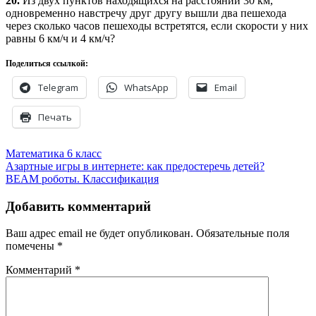
20.
Из двух пунктов находящихся на расстоянии 30 км,
одновременно навстречу друг другу вышли два пешехода
через сколько часов пешеходы встретятся, если скорости у них
равны 6 км/ч и 4 км/ч?
Поделиться ссылкой:
Telegram
WhatsApp
Email
Печать
Математика 6 класс
Навигация
Азартные игры в интернете: как предостеречь детей?
BEAM роботы. Классификация
по
записям
Добавить комментарий
Ваш адрес email не будет опубликован.
Обязательные поля
помечены
*
Комментарий
*