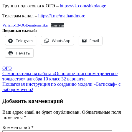
Группа подготовка к ОГЭ –
https://vk.com/shkolaoge
Телеграм канал –
https://t.me/mathandmore
Variant-13-OGE-matematika
Скачать
Поделиться ссылкой:
Telegram
WhatsApp
Email
Печать
ОГЭ
Навигация
Самостоятельная работа «Основное тригонометрическое
тождество» алгебра 10 класс 32 варианта
по
Пошаговая инструкция по созданию модели «Батискаф» с
записям
набором wedo2
Добавить комментарий
Ваш адрес email не будет опубликован.
Обязательные поля
помечены
*
Комментарий
*