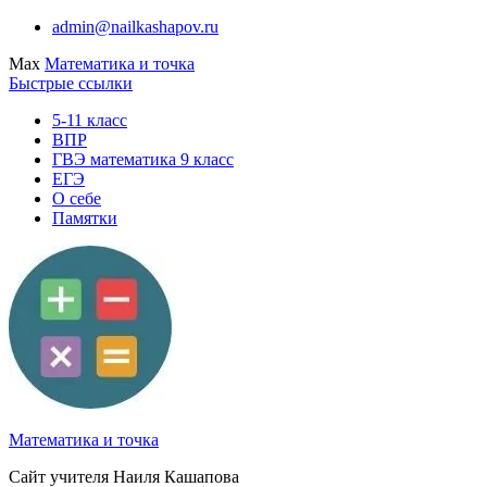
Перейти
admin@nailkashapov.ru
к
Max
Математика и точка
содержимому
Быстрые ссылки
5-11 класс
ВПР
ГВЭ математика 9 класс
ЕГЭ
О себе
Памятки
Математика и точка
Сайт учителя Наиля Кашапова