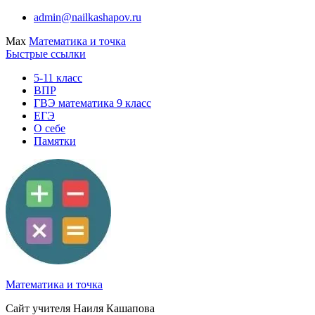
Перейти
admin@nailkashapov.ru
к
Max
Математика и точка
содержимому
Быстрые ссылки
5-11 класс
ВПР
ГВЭ математика 9 класс
ЕГЭ
О себе
Памятки
Математика и точка
Сайт учителя Наиля Кашапова