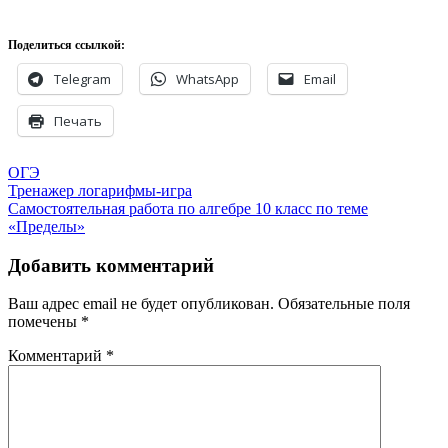
Поделиться ссылкой:
Telegram
WhatsApp
Email
Печать
ОГЭ
Навигация
Тренажер логарифмы-игра
Самостоятельная работа по алгебре 10 класс по теме
по
«Пределы»
записям
Добавить комментарий
Ваш адрес email не будет опубликован.
Обязательные поля
помечены
*
Комментарий
*