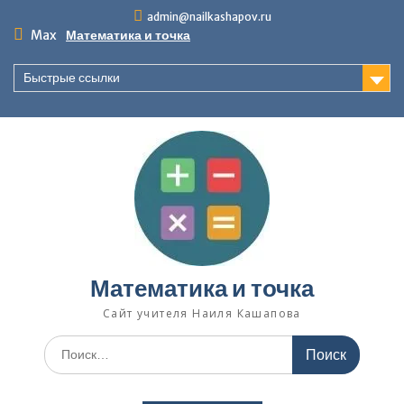
Перейти
admin@nailkashapov.ru
к
Max
Математика и точка
содержимому
Быстрые ссылки
Математика и точка
Сайт учителя Наиля Кашапова
Поиск
по: