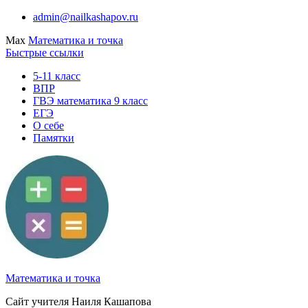
Перейти
admin@nailkashapov.ru
к
Max
Математика и точка
содержимому
Быстрые ссылки
5-11 класс
ВПР
ГВЭ математика 9 класс
ЕГЭ
О себе
Памятки
Математика и точка
Сайт учителя Наиля Кашапова