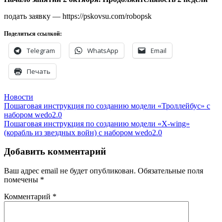
подать заявку — https://pskovsu.com/robopsk
Поделиться ссылкой:
Telegram
WhatsApp
Email
Печать
Новости
Навигация
Пошаговая инструкция по созданию модели «Троллейбус» с
набором wedo2.0
по
Пошаговая инструкция по созданию модели «X-wing»
записям
(корабль из звездных войн) с набором wedo2.0
Добавить комментарий
Ваш адрес email не будет опубликован.
Обязательные поля
помечены
*
Комментарий
*