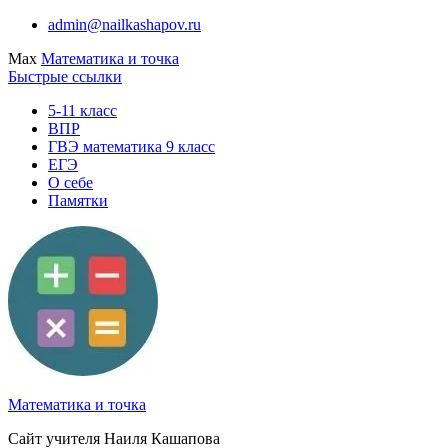
Перейти
admin@nailkashapov.ru
к
Max
Математика и точка
содержимому
Быстрые ссылки
5-11 класс
ВПР
ГВЭ математика 9 класс
ЕГЭ
О себе
Памятки
Математика и точка
Сайт учителя Наиля Кашапова