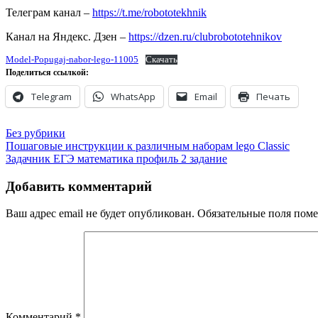
Телеграм канал –
https://t.me/robototekhnik
Канал на Яндекс. Дзен –
https://dzen.ru/clubrobototehnikov
Model-Popugaj-nabor-lego-11005
Скачать
Поделиться ссылкой:
Telegram
WhatsApp
Email
Печать
Без рубрики
Навигация
Пошаговые инструкции к различным наборам lego Classic
Задачник ЕГЭ математика профиль 2 задание
по
записям
Добавить комментарий
Ваш адрес email не будет опубликован.
Обязательные поля пом
Комментарий
*