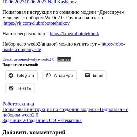
10.06.2023
10.06.2023
Nail Kashapov
Пошаговая инструкция по созданию модели “Дрессируем
медведя” с набором WeDo2.0. Группа в контакте –
https://vk.com/clubrobototehnikov
Наш телеграм канал –
https://t.me/robototekhnik
Набор лего wedo2(аналог) можно купить тут –
https://robo-
master.company.site
Dressiruem-medvedya-wedo2.0
Скачать
Поделиться ссылкой:
Telegram
WhatsApp
Email
Печать
Робототехника
Навигация
Пошаговая инструкция по созданию модели «Гидроплан» с
набором wedo2.0
по
Задачник 20 задание ОГЭ математика
записям
Добавить комментарий