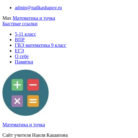
Перейти
admin@nailkashapov.ru
к
Max
Математика и точка
содержимому
Быстрые ссылки
5-11 класс
ВПР
ГВЭ математика 9 класс
ЕГЭ
О себе
Памятки
Математика и точка
Сайт учителя Наиля Кашапова