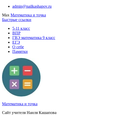
Перейти
admin@nailkashapov.ru
к
Max
Математика и точка
содержимому
Быстрые ссылки
5-11 класс
ВПР
ГВЭ математика 9 класс
ЕГЭ
О себе
Памятки
Математика и точка
Сайт учителя Наиля Кашапова