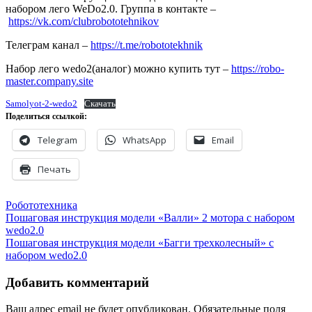
набором лего WeDo2.0. Группа в контакте –
https://vk.com/clubrobototehnikov
Телеграм канал –
https://t.me/robototekhnik
Набор лего wedo2(аналог) можно купить тут –
https://robo-
master.company.site
Samolyot-2-wedo2
Скачать
Поделиться ссылкой:
Telegram
WhatsApp
Email
Печать
Робототехника
Навигация
Пошаговая инструкция модели «Валли» 2 мотора с набором
wedo2.0
по
Пошаговая инструкция модели «Багги трехколесный» с
записям
набором wedo2.0
Добавить комментарий
Ваш адрес email не будет опубликован.
Обязательные поля