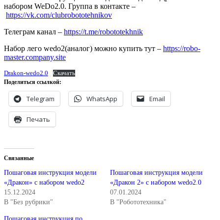
набором WeDo2.0. Группа в контакте –
https://vk.com/clubrobototehnikov
Телеграм канал –
https://t.me/robototekhnik
Набор лего wedo2(аналог) можно купить тут –
https://robo-
master.company.site
Drakon-wedo2.0
Скачать
Поделиться ссылкой:
Telegram
WhatsApp
Email
Печать
Связанные
Пошаговая инструкция модели
Пошаговая инструкция модели
«Дракон» с набором wedo2
«Дракон 2» с набором wedo2.0
15.12.2024
07.01.2024
В "Без рубрики"
В "Робототехника"
Пошаговая инструкция по