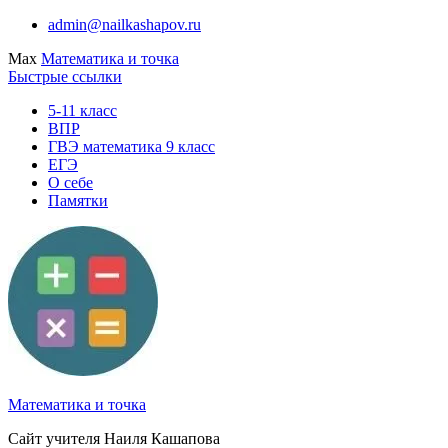
Перейти
admin@nailkashapov.ru
к
Max
Математика и точка
содержимому
Быстрые ссылки
5-11 класс
ВПР
ГВЭ математика 9 класс
ЕГЭ
О себе
Памятки
Математика и точка
Сайт учителя Наиля Кашапова