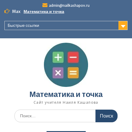
Перейти
admin@nailkashapov.ru
к
Max
Математика и точка
содержимому
Быстрые ссылки
Математика и точка
Сайт учителя Наиля Кашапова
Поиск
по: