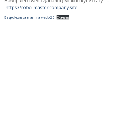
Набор лего wedo2(аналог) можно купить тут –
https://robo-master.company.site
Bespoleznaya-mashina-wedo2.0
Скачать