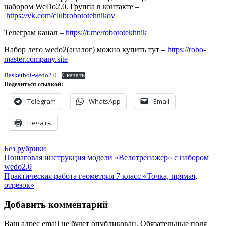
набором WeDo2.0. Группа в контакте –
https://vk.com/clubrobototehnikov
Телеграм канал –
https://t.me/robototekhnik
Набор лего wedo2(аналог) можно купить тут –
https://robo-
master.company.site
Basketbol-wedo2.0
Скачать
Поделиться ссылкой:
Telegram
WhatsApp
Email
Печать
Без рубрики
Навигация
Пошаговая инструкция модели «Велотренажер» с набором
wedo2.0
по
Практическая работа геометрия 7 класс «Точка, прямая,
записям
отрезок»
Добавить комментарий
Ваш адрес email не будет опубликован.
Обязательные поля