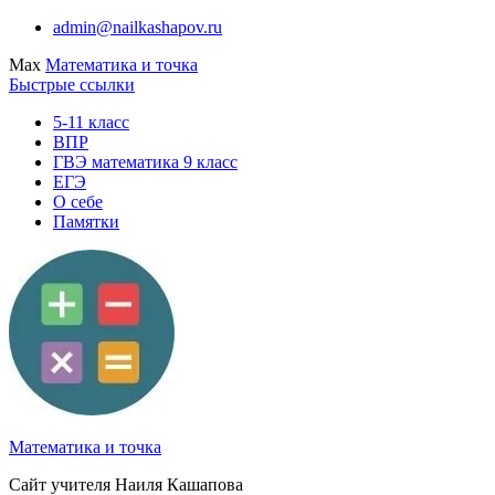
Перейти
admin@nailkashapov.ru
к
Max
Математика и точка
содержимому
Быстрые ссылки
5-11 класс
ВПР
ГВЭ математика 9 класс
ЕГЭ
О себе
Памятки
Математика и точка
Сайт учителя Наиля Кашапова