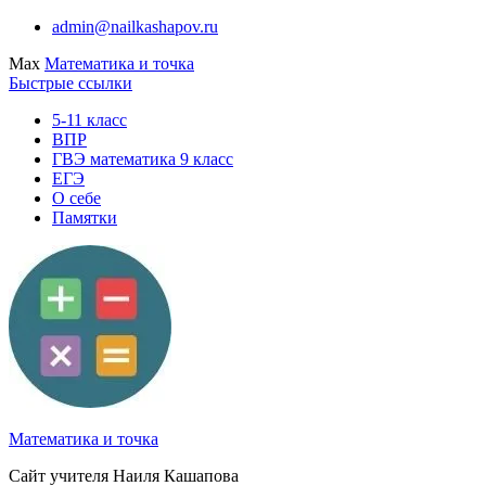
Перейти
admin@nailkashapov.ru
к
Max
Математика и точка
содержимому
Быстрые ссылки
5-11 класс
ВПР
ГВЭ математика 9 класс
ЕГЭ
О себе
Памятки
Математика и точка
Сайт учителя Наиля Кашапова