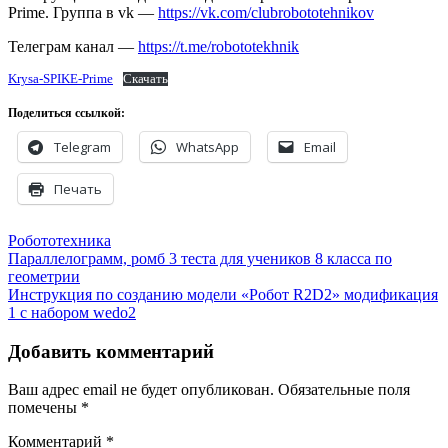
Prime. Группа в vk —
https://vk.com/clubrobototehnikov
Телеграм канал —
https://t.me/robototekhnik
Krysa-SPIKE-Prime
Скачать
Поделиться ссылкой:
Telegram
WhatsApp
Email
Печать
Робототехника
Навигация
Параллелограмм, ромб 3 теста для учеников 8 класса по
геометрии
по
Инструкция по созданию модели «Робот R2D2» модификация
записям
1 с набором wedo2
Добавить комментарий
Ваш адрес email не будет опубликован.
Обязательные поля
помечены
*
Комментарий
*