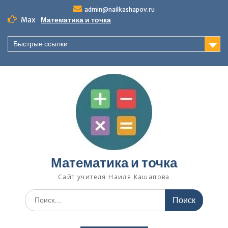
Перейти
admin@nailkashapov.ru
к
Max
Математика и точка
содержимому
Быстрые ссылки
Математика и точка
Сайт учителя Наиля Кашапова
Поиск
по: