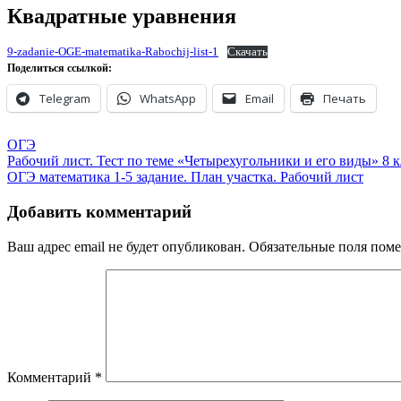
Квадратные уравнения
9-zadanie-OGE-matematika-Rabochij-list-1
Скачать
Поделиться ссылкой:
Telegram
WhatsApp
Email
Печать
ОГЭ
Навигация
Рабочий лист. Тест по теме «Четырехугольники и его виды» 8 к
ОГЭ математика 1-5 задание. План участка. Рабочий лист
по
записям
Добавить комментарий
Ваш адрес email не будет опубликован.
Обязательные поля пом
Комментарий
*