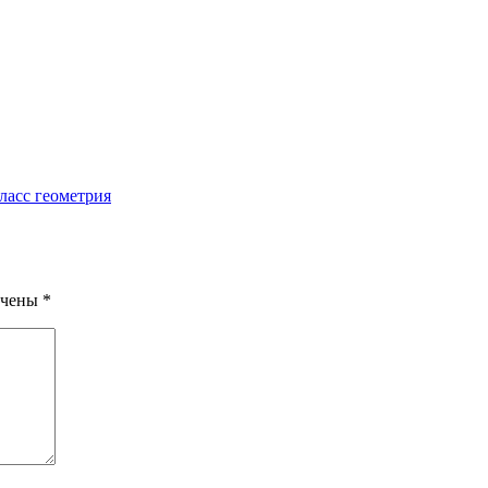
ласс геометрия
ечены
*