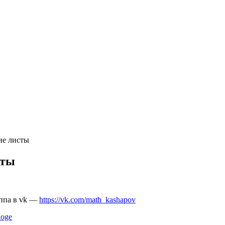
ие листы
сты
уппа в vk —
https://vk.com/math_kashapov
aoge