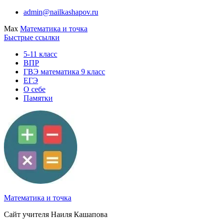
Перейти
admin@nailkashapov.ru
к
Max
Математика и точка
содержимому
Быстрые ссылки
5-11 класс
ВПР
ГВЭ математика 9 класс
ЕГЭ
О себе
Памятки
Математика и точка
Сайт учителя Наиля Кашапова