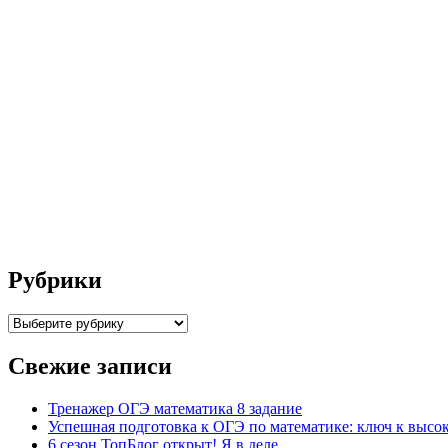
Рубрики
Рубрики
Свежие записи
Тренажер ОГЭ математика 8 задание
Успешная подготовка к ОГЭ по математике: ключ к высо
6 сезон ТопБлог открыт! Я в деле